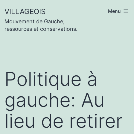
Aller
VILLAGEOIS
Menu
au
Mouvement de Gauche;
contenu
ressources et conservations.
Politique à
gauche: Au
lieu de retirer