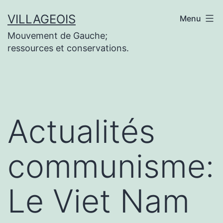
Aller
VILLAGEOIS
Menu
au
Mouvement de Gauche;
contenu
ressources et conservations.
Actualités
communisme:
Le Viet Nam