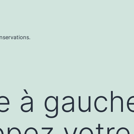
nservations.
ue à gauch
pez votre