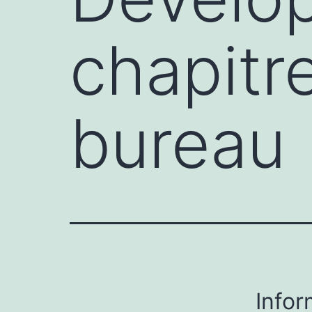
chapitr
bureau
Infor