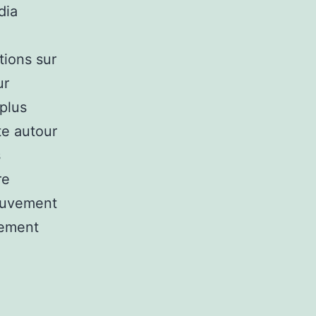
dia
tions sur
ur
 plus
te autour
s
re
Mouvement
rement