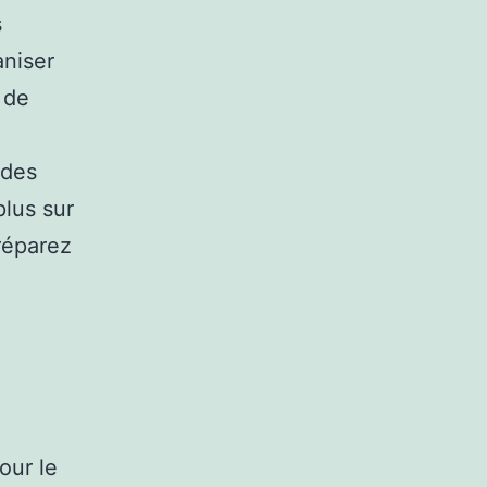
s
aniser
 de
 des
lus sur
réparez
pour le