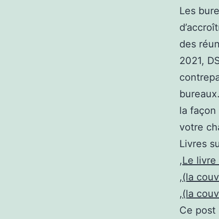
Les bure
d’accroî
des réun
2021, DS
contrepa
bureaux.
la façon
votre ch
Livres s
,
Le livre
,
(la cou
,
(la cou
Ce post a