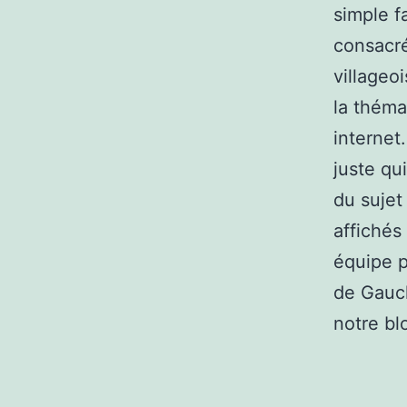
simple f
consacré
villageo
la thém
internet.
juste qu
du suje
affichés
équipe p
de Gauch
notre bl