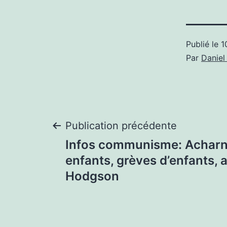
Publié le
1
Par
Danie
Navigation
Publication précédente
Infos communisme: Acharné 
de
enfants, grèves d’enfants, 
Hodgson
l’article