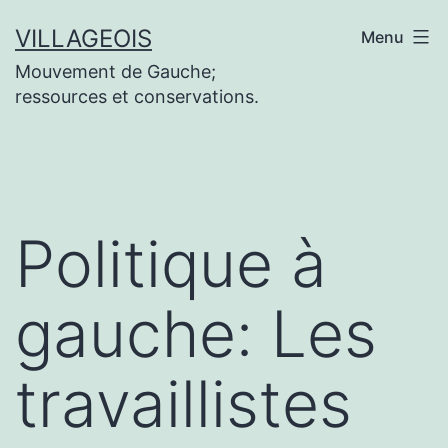
Aller
VILLAGEOIS
Menu
au
Mouvement de Gauche;
contenu
ressources et conservations.
Politique à
gauche: Les
travaillistes