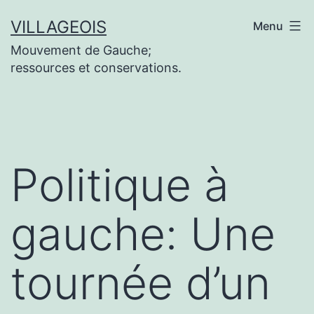
Aller
VILLAGEOIS
Menu
au
Mouvement de Gauche;
contenu
ressources et conservations.
Politique à
gauche: Une
tournée d’un