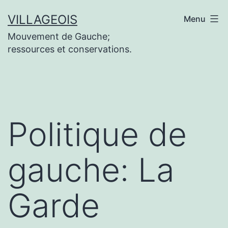
Aller
VILLAGEOIS
Menu
au
Mouvement de Gauche;
contenu
ressources et conservations.
Politique de
gauche: La
Garde