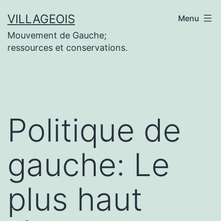
Aller
VILLAGEOIS
Menu
au
Mouvement de Gauche;
contenu
ressources et conservations.
Politique de
gauche: Le
plus haut