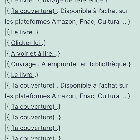
|{,
Le livre
. Ouvrage de référence.}
|{,
(la couverture)
. Disponible à l’achat sur
les plateformes Amazon, Fnac, Cultura ….}
|{,
Le livre
.}
|{,
Clicker Ici
.}
|{,
A voir et à lire.
.}
|{,
Ouvrage
. A emprunter en bibliothèque.}
|{,
Le livre
.}
|{,
(la couverture)
. Disponible à l’achat sur
les plateformes Amazon, Fnac, Cultura ….}
|{,
(la couverture)
.}
|{,
(la couverture)
.}
|{,
(la couverture)
.}
|{,
(la couverture)
.}