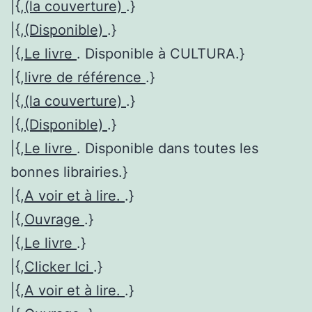
|{,
(la couverture)
.}
|{,
(Disponible)
.}
|{,
Le livre
. Disponible à CULTURA.}
|{,
livre de référence
.}
|{,
(la couverture)
.}
|{,
(Disponible)
.}
|{,
Le livre
. Disponible dans toutes les
bonnes librairies.}
|{,
A voir et à lire.
.}
|{,
Ouvrage
.}
|{,
Le livre
.}
|{,
Clicker Ici
.}
|{,
A voir et à lire.
.}