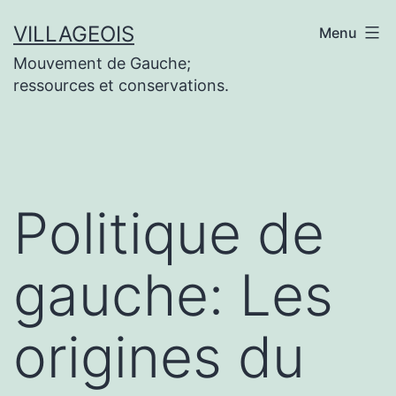
Aller
VILLAGEOIS
Menu
au
Mouvement de Gauche;
contenu
ressources et conservations.
Politique de
gauche: Les
origines du