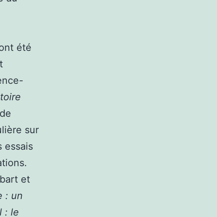
ont été
t
ience-
toire
 de
lière sur
 essais
ations.
bart et
 : un
 : le