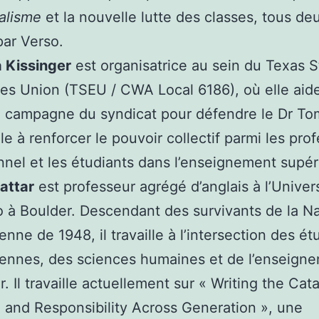
alisme
et la nouvelle lutte des classes, tous de
par Verso.
 Kissinger
est organisatrice au sein du Texas S
s Union (TSEU / CWA Local 6186), où elle aid
la campagne du syndicat pour défendre le Dr To
lle à renforcer le pouvoir collectif parmi les pro
nnel et les étudiants dans l’enseignement supér
attar
est professeur agrégé d’anglais à l’Univer
 à Boulder. Descendant des survivants de la N
enne de 1948, il travaille à l’intersection des é
iennes, des sciences humaines et de l’enseign
r. Il travaille actuellement sur « Writing the Ca
 and Responsibility Across Generation », une