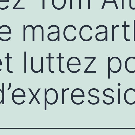
le maccar
 luttez po
d’expressi