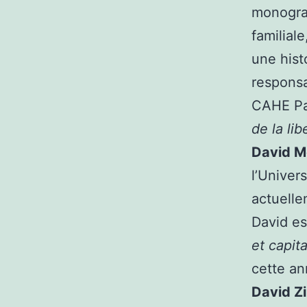
monograp
familiale
une hist
responsa
CAHE Pa
de la li
David M
l’Univers
actuelle
David est
et capit
cette an
David Zi