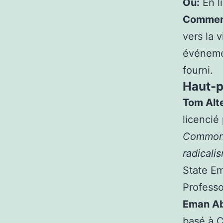
Où:
En l
Commen
vers la 
événemen
fourni.
Haut-p
Tom Alt
licencié 
Commonwe
radicali
State Em
Professo
Eman Ab
basé à C