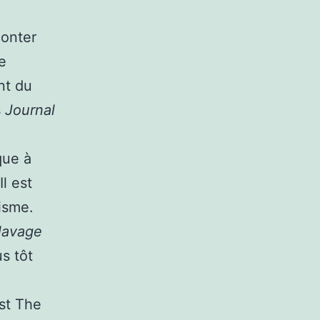
conter
e
nt du
s
Journal
que à
Il est
lisme.
lavage
s tôt
st The