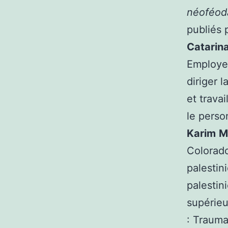
néoféod
publiés 
Catarina
Employee
diriger 
et travai
le perso
Karim
M
Colorado
palestini
palestin
supérieu
: Trauma