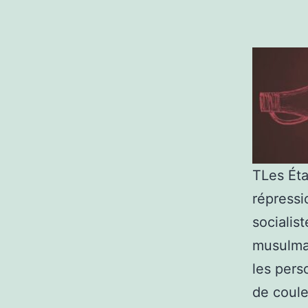
T
Les Ét
répressio
socialist
musulman
les pers
de coule