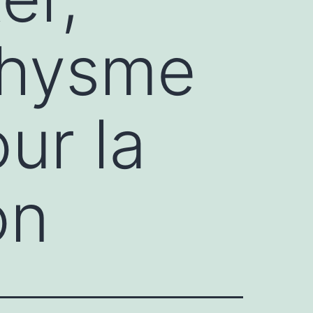
thysme
ur la
on