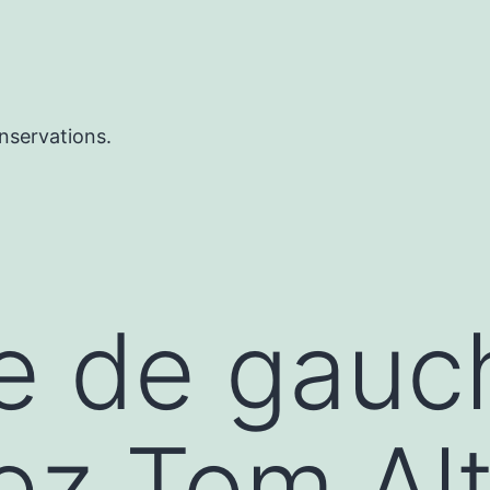
nservations.
ue de gauc
z Tom Alt