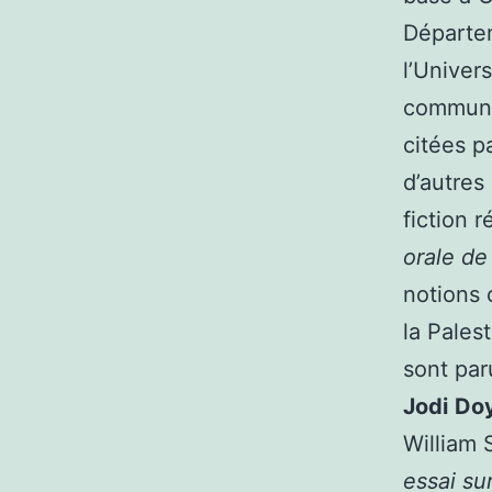
Départe
l’Univer
communa
citées 
d’autres
fiction 
orale d
notions 
la Pales
sont pa
Jodi
Do
William 
essai su