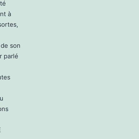
rté
nt à
sortes,
é de son
r parlé
utes
du
ons
E