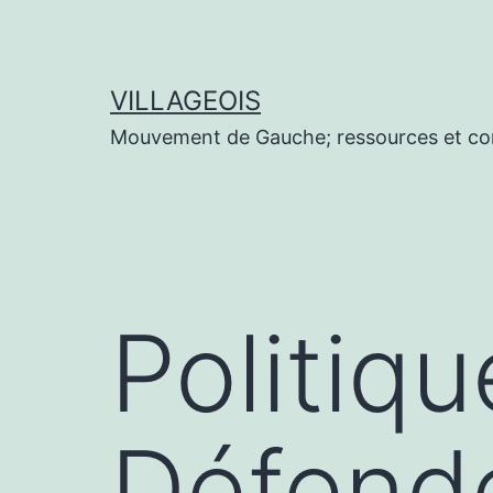
Aller
au
contenu
VILLAGEOIS
Mouvement de Gauche; ressources et co
Politiq
Défende