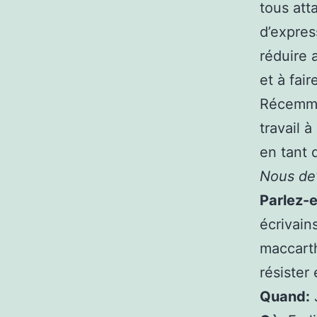
tous atta
d’expres
réduire 
et à fair
Récemmen
travail 
en tant 
Nous dev
Parlez-e
écrivain
maccart
résister
Quand: