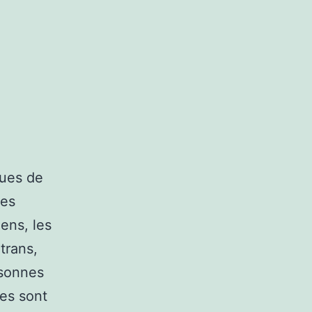
gues de
les
iens, les
trans,
rsonnes
res sont