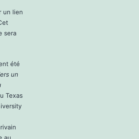
 un lien
Cet
e sera
ent été
ers un
u
du Texas
iversity
rivain
e au