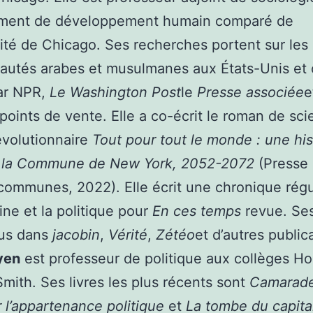
ment de développement humain comparé de
sité de Chicago. Ses recherches portent sur les
utés arabes et musulmanes aux États-Unis et 
par NPR,
Le Washington Post
le
Presse associée
e
 points de vente. Elle a co-écrit le roman de sc
révolutionnaire
Tout pour tout le monde : une his
e la Commune de New York, 2052-2072
(Presse
communes, 2022). Elle écrit une chronique régu
tine et la politique pour
En ces temps
revue. Ses
rus dans
jacobin
,
Vérité
,
Zétéo
et d’autres public
yen
est professeur de politique aux collèges Ho
Smith. Ses livres les plus récents sont
Camarade
r l’appartenance politique
et
La tombe du capital