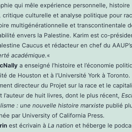
hie qui mêle expérience personnelle, histoire
, critique culturelle et analyse politique pour ra
oire multigénérationnelle et transcontinentale d
bilité envers la Palestine. Karim est co-préside
lestine Caucus et rédacteur en chef du AAUP’
berté académique.
«
cNally
a enseigné l’histoire et l’économie politi
ité de Houston et à l’Université York à Toronto. 
ment directeur du Projet sur la race et le capita
 l’auteur de huit livres, dont le plus récent,
Esc
alisme : une nouvelle histoire marxiste
publié plu
née par University of California Press.
rin
est écrivain à
La nation
et héberge le podca