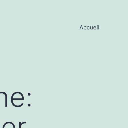
Accueil
he:
er,