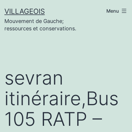
Aller
VILLAGEOIS
Menu
au
Mouvement de Gauche;
contenu
ressources et conservations.
sevran
itinéraire,Bus
105 RATP –